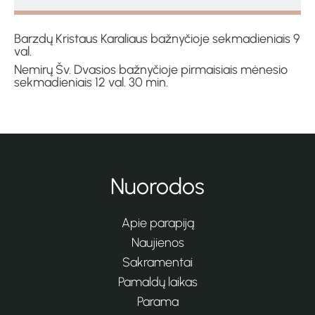
Barzdų Kristaus Karaliaus bažnyčioje sekmadieniais 9
val.
Nemirų Šv. Dvasios bažnyčioje pirmaisiais mėnesio
sekmadieniais 12 val. 30 min.
Nuorodos
Apie parapiją
Naujienos
Sakramentai
Pamaldų laikas
Parama