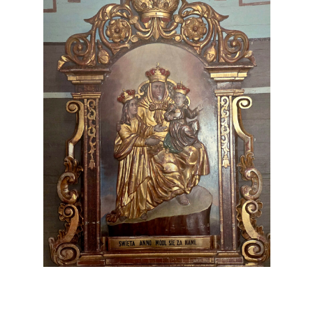
Parapijos skelbimai
Daugiau informacijos paspaudus ant įrašo...