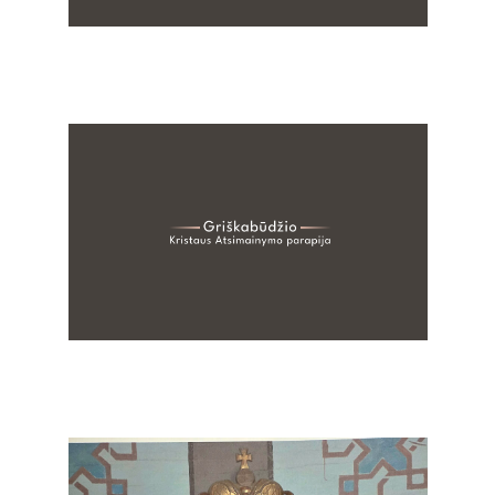
Parapijos skelbimai
Daugiau informacijos paspaudus ant įrašo...
2026-08-08
Parapijos skelbimai
Daugiau informacijos paspaudus ant įrašo...
2026-07-30