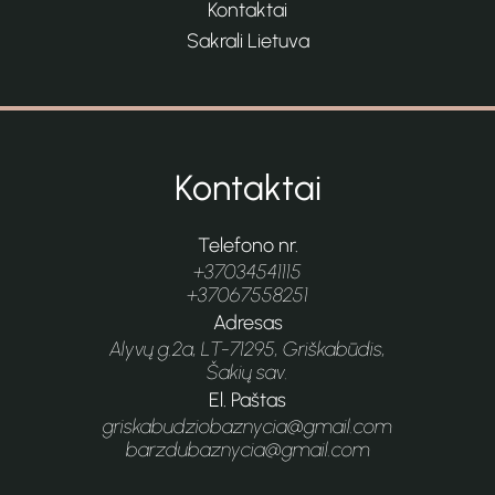
Kontaktai
Sakrali Lietuva
Kontaktai
Telefono nr.
+37034541115
+37067558251
Adresas
Alyvų g.2a, LT-71295, Griškabūdis,
Šakių sav.
El. Paštas
griskabudziobaznycia@gmail.com
barzdubaznycia@gmail.com