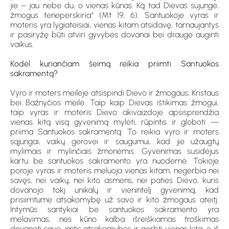
jie – jau nebe du, o vienas kūnas. Ką tad Dievas sujungė,
žmogus teneperskiria“ (Mt 19, 6). Santuokoje vyras ir
moteris yra lygiateisiai, vienas kitam atsidavę, tarnaujantys
ir pasiryžę būti atviri gyvybės dovanai bei drauge auginti
vaikus.
Kodėl kuriančiam šeimą reikia priimti Santuokos
sakramentą?
Vyro ir moters meilėje atsispindi Dievo ir žmogaus, Kristaus
bei Bažnyčios meilė. Taip kaip Dievas ištikimas žmogui,
taip vyras ir moteris Dievo akivaizdoje apsisprendžia
vienas kitą visą gyvenimą mylėti, rūpintis ir globoti —
priima Santuokos sakramentą. To reikia vyro ir moters
sąjungai, vaikų gerovei ir saugumui, kad jie užaugtų
mylimais ir mylinčiais žmonėmis. Gyvenimas susidėjus
kartu be santuokos sakramento yra nuodėmė. Tokioje
poroje vyras ir moteris meluoja vienas kitam, negerbia nei
savęs, nei vaikų, nei kito asmens, nei paties Dievo, kuris
dovanojo tokį unikalų ir vienintelį gyvenimą, kad
prisiimtume atsakomybę už savo ir kito žmogaus ateitį.
Intymūs santykiai be santuokos sakramento yra
melavimas, nes kūno kalba išreiškiamas troškimas
dovanoti save, imtis atsakomybės ir gerbti vienas kitą, o iš