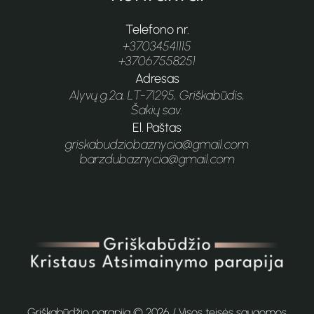
Telefono nr.
+37034541115
+37067558251
Adresas
Alyvų g.2a, LT-71295, Griškabūdis,
Šakių sav.
El. Paštas
griskabudziobaznycia@gmail.com
barzdubaznycia@gmail.com
Griškabūdžio parapija ©
2026
/ Visos teisės saugomos