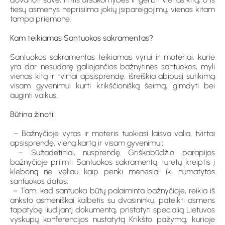
tiesų asmenys neprisiima jokių įsipareigojimų, vienas kitam
tampa priemone.
Kam teikiamas Santuokos sakramentas?
Santuokos sakramentas teikiamas vyrui ir moteriai, kurie
yra dar nesudarę galiojančios bažnytinės santuokos, myli
vienas kitą ir tvirtai apsisprendę, išreiškia abipusį sutikimą
visam gyvenimui kurti krikščionišką šeimą, gimdyti bei
auginti vaikus.
Būtina žinoti:
– Bažnyčioje vyras ir moteris tuokiasi laisva valia, tvirtai
apsisprendę, vieną kartą ir visam gyvenimui;
– Sužadėtiniai, nusprendę Griškabūdžio parapijos
bažnyčioje priimti Santuokos sakramentą, turėtų kreiptis į
kleboną ne vėliau kaip penki mėnesiai iki numatytos
santuokos datos;
– Tam, kad santuoka būtų palaiminta bažnyčioje, reikia iš
anksto asmeniškai kalbėtis su dvasininku, pateikti asmens
tapatybę liudijantį dokumentą, pristatyti specialią Lietuvos
vyskupų konferencijos nustatytą Krikšto pažymą, kurioje