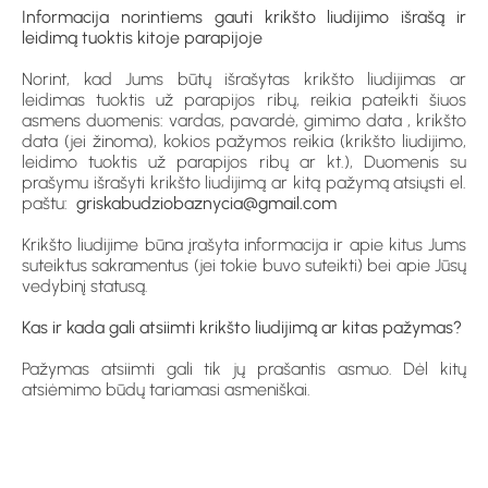
Informacija norintiems gauti krikšto liudijimo išrašą ir
leidimą tuoktis kitoje parapijoje
Norint, kad Jums būtų išrašytas krikšto liudijimas ar
leidimas tuoktis už parapijos ribų, reikia pateikti šiuos
asmens duomenis: vardas, pavardė, gimimo data , krikšto
data (jei žinoma), kokios pažymos reikia (krikšto liudijimo,
leidimo tuoktis už parapijos ribų ar kt.), Duomenis su
prašymu išrašyti krikšto liudijimą ar kitą pažymą atsiųsti el.
paštu:
griskabudziobaznycia@gmail.com
Krikšto liudijime būna įrašyta informacija ir apie kitus Jums
suteiktus sakramentus (jei tokie buvo suteikti) bei apie Jūsų
vedybinį statusą.
Kas ir kada gali atsiimti krikšto liudijimą ar kitas pažymas?
Pažymas atsiimti gali tik jų prašantis asmuo. Dėl kitų
atsiėmimo būdų tariamasi asmeniškai.