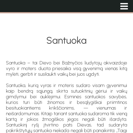
Santuoka
Santuoka – tai Dievo bei Bažnyčios liudytojų akivaizdoje
vyro ir moters duota priesaika visą gyvenimą vienas kitą
mylėti, gerbti ir susilaukti vaikų bei juos ugdyti.
Santuoka, kurią vyras ir moteris sudaro visam gyvenimui
kaip bendrą sąjungą, skirta sutuoktinių gėriui ir vaikų
gimdymui bei auklėjimui. Esminės santuokos savybės,
kurios turi būti žinomos ir besąlygiškai priimtinos
besituokiantiems krikščionims, — vienumas ir
neišardomumas. Kitaip tariant santuoka sudaroma tik vieną
kartą ir jokios žmogiškos jėgos negali būti išardyta.
Santuokinį ryšį įtvirtino pats Dievas, tad sudaryta
pakrikštytųjų santuoka niekada negali būti panaikinta: „Taigi