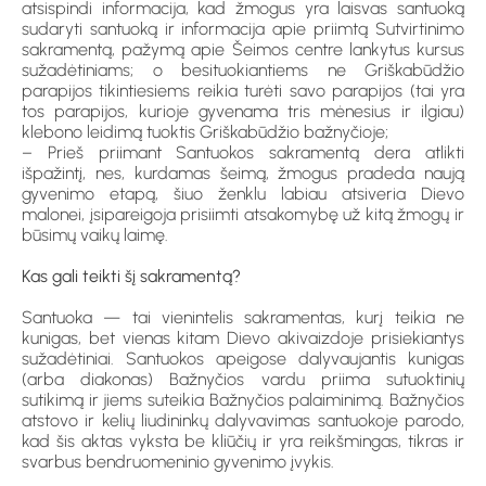
atsispindi informacija, kad žmogus yra laisvas santuoką
sudaryti santuoką ir informacija apie priimtą Sutvirtinimo
sakramentą, pažymą apie Šeimos centre lankytus kursus
sužadėtiniams; o besituokiantiems ne Griškabūdžio
parapijos tikintiesiems reikia turėti savo parapijos (tai yra
tos parapijos, kurioje gyvenama tris mėnesius ir ilgiau)
klebono leidimą tuoktis Griškabūdžio bažnyčioje;
– Prieš priimant Santuokos sakramentą dera atlikti
išpažintį, nes, kurdamas šeimą, žmogus pradeda naują
gyvenimo etapą, šiuo ženklu labiau atsiveria Dievo
malonei, įsipareigoja prisiimti atsakomybę už kitą žmogų ir
būsimų vaikų laimę.
Kas gali teikti šį sakramentą?
Santuoka — tai vienintelis sakramentas, kurį teikia ne
kunigas, bet vienas kitam Dievo akivaizdoje prisiekiantys
sužadėtiniai. Santuokos apeigose dalyvaujantis kunigas
(arba diakonas) Bažnyčios vardu priima sutuoktinių
sutikimą ir jiems suteikia Bažnyčios palaiminimą. Bažnyčios
atstovo ir kelių liudininkų dalyvavimas santuokoje parodo,
kad šis aktas vyksta be kliūčių ir yra reikšmingas, tikras ir
svarbus bendruomeninio gyvenimo įvykis.