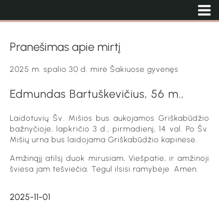
Pranešimas apie mirtį
2025 m. spalio 30 d. mirė Šakiuose gyvenęs
Edmundas Bartuškevičius, 56 m.
,
Laidotuvių Šv. Mišios bus aukojamos Griškabūdžio
bažnyčioje, lapkričio 3 d., pirmadienį, 14 val. Po Šv.
Mišių urna bus laidojama Griškabūdžio kapinėse.
Amžinąjį atilsį duok mirusiam, Viešpatie, ir amžinoji
šviesa jam tešviečia. Tegul ilsisi ramybėje. Amen.
2025-11-01