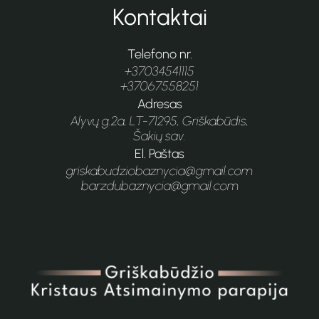
Kontaktai
Telefono nr.
+37034541115
+37067558251
Adresas
Alyvų g.2a, LT-71295, Griškabūdis,
Šakių sav.
El. Paštas
griskabudziobaznycia@gmail.com
barzdubaznycia@gmail.com