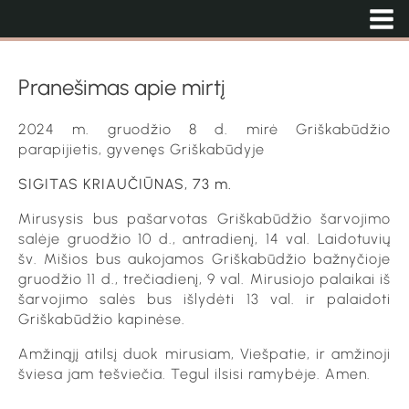
Pranešimas apie mirtį
2024 m. gruodžio 8 d. mirė Griškabūdžio
parapijietis, gyvenęs Griškabūdyje
SIGITAS KRIAUČIŪNAS, 73 m.
Mirusysis bus pašarvotas Griškabūdžio šarvojimo
salėje gruodžio 10 d., antradienį, 14 val. Laidotuvių
šv. Mišios bus aukojamos Griškabūdžio bažnyčioje
gruodžio 11 d., trečiadienį, 9 val. Mirusiojo palaikai iš
šarvojimo salės bus išlydėti 13 val. ir palaidoti
Griškabūdžio kapinėse.
Amžinąjį atilsį duok mirusiam, Viešpatie, ir amžinoji
šviesa jam tešviečia. Tegul ilsisi ramybėje. Amen.