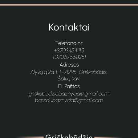
Kontaktai
Telefono nr.
+37034541115
+37067558251
Adresas
Alyvų g.2a, LT-71295, Griškabūdis,
Šakių sav.
El. Paštas
griskabudziobaznycia@gmail.com
barzdubaznycia@gmail.com