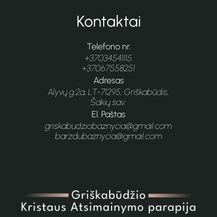
Kontaktai
Telefono nr.
+37034541115
+37067558251
Adresas
Alyvų g.2a, LT-71295, Griškabūdis,
Šakių sav.
El. Paštas
griskabudziobaznycia@gmail.com
barzdubaznycia@gmail.com