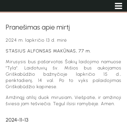
Pranešimas apie mirtį
2024 m. lapkričio 13 d. mirė
STASIUS ALFONSAS MAKŪNAS, 77 m.
Mirusysis bus pašarvotas Šakių laidojimo namuose
"Tyla". Laidotuvių šv. Mišios bus aukojamos
Griškabūdžio bažnyčioje lapkričio 15 d.,
penktadienį, 14 val. Po to vyks palaidojimas
Griškabūdžio kapinėse.
Amžinąjį atilsį duok mirusiam, Viešpatie, ir amžinoji
šviesa jam tešviečia. Tegul ilsisi ramybėje. Amen.
2024-11-13