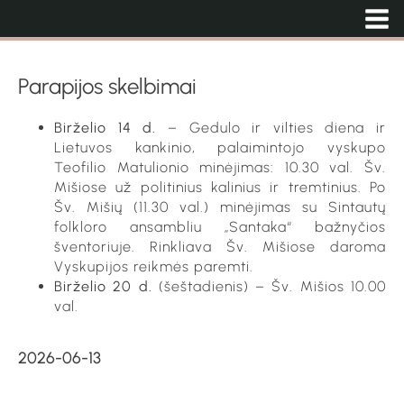
Parapijos skelbimai
Birželio 14 d.
– Gedulo ir vilties diena ir
Lietuvos kankinio, palaimintojo vyskupo
Teofilio Matulionio minėjimas: 10.30 val. Šv.
Mišiose už politinius kalinius ir tremtinius. Po
Šv. Mišių (11.30 val.) minėjimas su Sintautų
folkloro ansambliu „Santaka“ bažnyčios
šventoriuje. Rinkliava Šv. Mišiose daroma
Vyskupijos reikmės paremti.
Birželio 20 d.
(šeštadienis) – Šv. Mišios 10.00
val.
2026-06-13