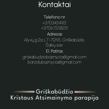
Kontaktai
Telefono nr.
+37034541115
+37067558251
Adresas
Alyvų g.2a, LT-71295, Griškabūdis,
Šakių sav.
El. Paštas
griskabudziobaznycia@gmail.com
barzdubaznycia@gmail.com