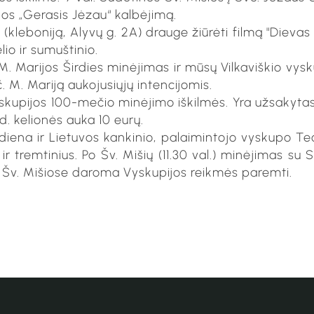
ldos „Gerasis Jėzau“ kalbėjimą.
ę (kleboniją, Alyvų g. 2A) drauge žiūrėti filmą "Dievas
io ir sumuštinio.
M. Marijos Širdies minėjimas ir mūsų Vilkaviškio vys
vč. M. Mariją aukojusiųjų intencijomis.
Vyskupijos 100-mečio minėjimo iškilmės. Yra užsakyta
0d. kelionės auka 10 eurų.
 diena ir Lietuvos kankinio, palaimintojo vyskupo Teo
s ir tremtinius. Po Šv. Mišių (11.30 val.) minėjimas s
a Šv. Mišiose daroma Vyskupijos reikmės paremti.