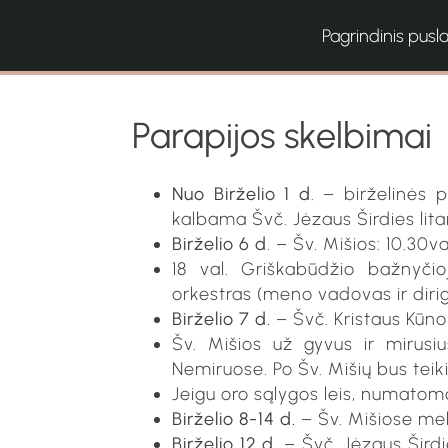
Pagrindinis pusl
Parapijos skelbimai
Nuo Birželio 1 d
. – birželinės 
kalbama Švč. Jėzaus Širdies lit
Birželio 6 d
. – Šv. Mišios: 10.30v
18 val. Griškabūdžio bažnyčio
orkestras (meno vadovas ir dirig
Birželio 7 d.
– Švč. Kristaus Kūno 
Šv. Mišios už gyvus ir mirusiu
Nemiruose. Po Šv. Mišių bus tei
Jeigu oro sąlygos leis, numatoma
Birželio 8-14 d.
– Šv. Mišiose mel
Birželio 12 d
. – Švč. Jėzaus Širdi