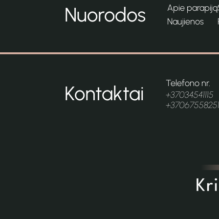
Apie parapiją
Nuorodos
Naujienos
Telefono nr.
Kontaktai
+37034541115
+3706755825