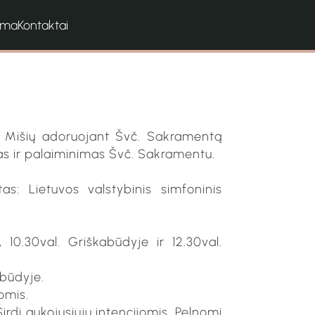
ama
Kontaktai
v. Mišių adoruojant Švč. Sakramentą
tas ir palaiminimas Švč. Sakramentu.
as: Lietuvos valstybinis simfoninis
 10.30val. Griškabūdyje ir 12.30val.
abūdyje.
omis.
Širdį aukojusiųjų intencijomis. Pelnomi