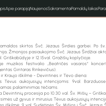
apis
Apie parapiją
Naujienos
Sakramentai
Pamaldų laikas
Par
pamaldos skirtos Švč. Jėzaus Širdies garbei. Po š
anija, Žmonijos pasiaukojimo Švč. Jėzaus Širdžiai ak
al. Griškabūdyje ir 12.15val. Gražišių koplyčioje.
je muzikos festivalio „Beatričės vasaros“ koncert
entas Gintaras Rinkevičius).
ir Kraujo iškilmė - Devintinės ir Tėvo diena:
s Tėvus aukojusiųjų intencijomis: 9val. Barzduose,
kiamas palaiminimas tėčiams.
 Devintinių procesija po 10.30 val. Šv. Mišių – Grišk
simės už gyvus ir mirusius Tėvus aukojusiųjų intencij
es iškilmė: 9 val. Sudėtinės Šv. Mišios į Švč. Jėzaus 