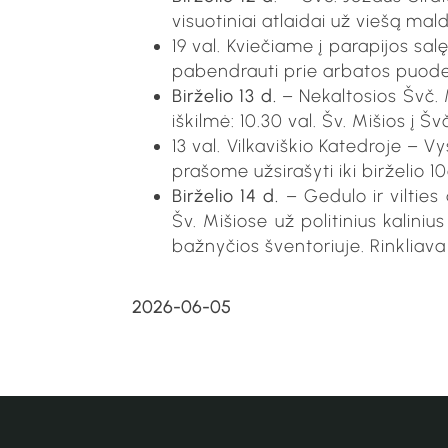
visuotiniai atlaidai už viešą ma
19 val. Kviečiame į parapijos sal
pabendrauti prie arbatos puodel
Birželio 13 d.
– Nekaltosios Švč. 
iškilmė: 10.30 val. Šv. Mišios į Š
13 val. Vilkaviškio Katedroje – 
prašome užsirašyti iki birželio 1
Birželio 14 d.
– Gedulo ir vilties
Šv. Mišiose už politinius kaliniu
bažnyčios šventoriuje. Rinkliav
2026-06-05