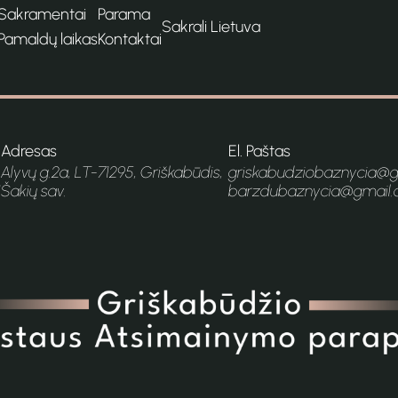
Sakramentai
Parama
Sakrali Lietuva
Pamaldų laikas
Kontaktai
Adresas
El. Paštas
Alyvų g.2a, LT-71295, Griškabūdis,
griskabudziobaznycia@
1
Šakių sav.
barzdubaznycia@gmail