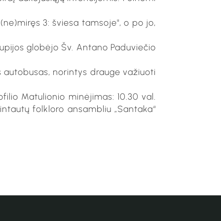
 (ne)miręs 3: šviesa tamsoje", o po jo,
kupijos globėjo Šv. Antano Paduviečio
s autobusas, norintys drauge važiuoti
filio Matulionio minėjimas: 10.30 val.
u Sintautų folkloro ansambliu „Santaka“