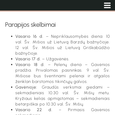
Parapijos skelbimai
Vasario 16 d.
– Nepriklausomybės diena: 10
val. Šv. Mišios už Lietuvą Barzdų bažnyčioje.
12 val. Šv. Mišios už Lietuvą Griškabūdžio
bažnyčioje.
Vasario 17 d.
– Užgavėnės.
Vasario 18 d.
– Pelenų diena – Gavėnios
pradžia. Privalomas pasninkas. 9 val. Šv.
Mišiose bus šventinami pelenai ir atgailos
ženklan barstomos tikinčiųjų galvos.
Gavėnioje:
Graudūs verksmai giedami –
sekmadieniais 10.30 val. Šv. Mišių metu.
Kryžiaus kelias apmąstomas – sekmadieniais
betarpiškai po 10.30 val. Šv. Mišių.
Vasario 22 d.
– Pirmasis Gavėnios