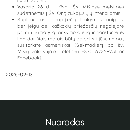
sekmadienis.
Vasario 26 d.
– 9val. Šv. Mišiose melsimės
sudėtinėmis į Šv. Oną aukojusiųjų intencijomis.
Suplanuotas parapijiečių lankymas baigtas,
bet jeigu dėl kažkokių priežasčių negalėjote
priimti numatytą lankymo dieną ir norėtumėte,
kad dar šiais metais būtų aplankyti jūsų namai,
susitarkite asmeniškai (Sekmadienį po šv.
Mišių zakristijoje, telefonu +370 67558251 ar
Facebook).
2026-02-13
Nuorodos