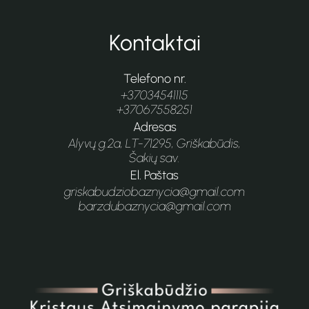
Kontaktai
Telefono nr.
+37034541115
+37067558251
Adresas
Alyvų g.2a, LT-71295, Griškabūdis,
Šakių sav.
El. Paštas
griskabudziobaznycia@gmail.com
barzdubaznycia@gmail.com