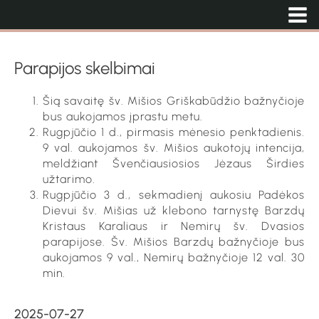
Parapijos skelbimai
Šią savaitę šv. Mišios Griškabūdžio bažnyčioje
bus aukojamos įprastu metu.
Rugpjūčio 1 d., pirmasis mėnesio penktadienis.
9 val. aukojamos šv. Mišios aukotojų intencija,
meldžiant Švenčiausiosios Jėzaus Širdies
užtarimo.
Rugpjūčio 3 d., sekmadienį aukosiu Padėkos
Dievui šv. Mišias už klebono tarnystę Barzdų
Kristaus Karaliaus ir Nemirų šv. Dvasios
parapijose. Šv. Mišios Barzdų bažnyčioje bus
aukojamos 9 val., Nemirų bažnyčioje 12 val. 30
min.
2025-07-27