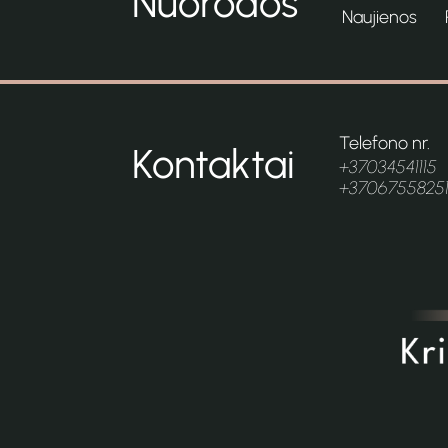
Nuorodos
Naujienos
Telefono nr.
Kontaktai
+37034541115
+3706755825