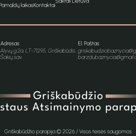
Sakrali Lietuva
Pamaldų laikas
Kontaktai
Adresas
El. Paštas
Alyvų g.2a, LT-71295, Griškabūdis,
griskabudziobaznycia@
1
Šakių sav.
barzdubaznycia@gmail
Griškabūdžio parapija ©
2026
/ Visos teisės saugomos