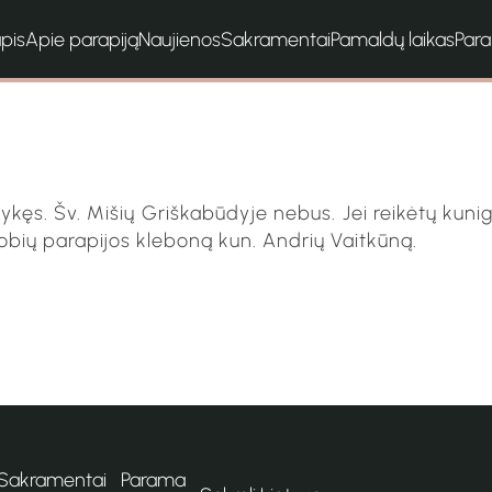
apis
Apie parapiją
Naujienos
Sakramentai
Pamaldų laikas
Par
vykęs. Šv. Mišių Griškabūdyje nebus. Jei reikėtų kuni
luobių parapijos kleboną kun. Andrių Vaitkūną.
Sakramentai
Parama