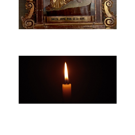
Parapijos skelbimai
Daugiau informacijos paspaudus ant įrašo...
2026-07-24
Pranešimas apie mirtį
2026 m. liepos 19 d. mirė ankščiau
Bliuviškiuose, dabar Marijampolėje gyvenusi,
Griškabūdžio parapijietė, Valentina - Ona