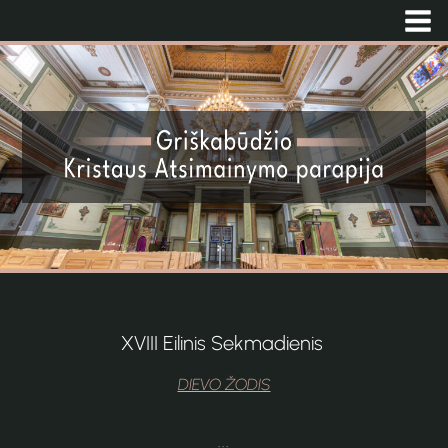
XVIII Eilinis Sekmadienis
DIEVO ŽODIS
...