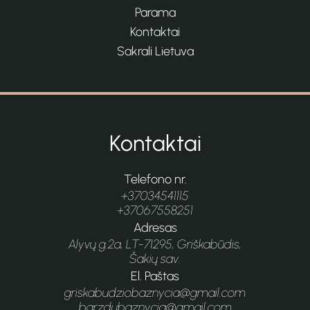
Parama
Kontaktai
Sakrali Lietuva
Kontaktai
Telefono nr.
+37034541115
+37067558251
Adresas
Alyvų g.2a, LT-71295, Griškabūdis,
Šakių sav.
El. Paštas
griskabudziobaznycia@gmail.com
barzdubaznycia@gmail.com