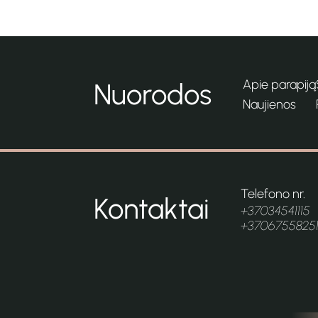
Apie parapiją
Nuorodos
Naujienos
Telefono nr.
Kontaktai
+37034541115
+3706755825