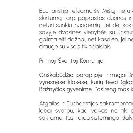
Eucharistija teikiama šv. Mišių metu
skirtumą tarp paprastos duonos ir š
neturi sunkių nuodėmių. Jei dėl kokių
savyje dvasinės vienybės su Kristu
galima eiti dažnai, net kasdien, jei
drauge su visais tikinčiaisiais.
Pirmoji Šventoji Komunija
Griškabūdžio parapijoje Pirmąjai š
vyresnėse klasėse, kurių tėvai (glo
Bažnyčios gyvenime. Pasirengimas 
Atgailos ir Eucharistijos sakrament
labai svarbu, kad vaikas ne tik 
sakramentus, toliau sistemingai da