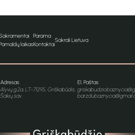
Sakramentai
Parama
Sakrali Lietuva
Pamaldų laikas
Kontaktai
Adresas
El. Paštas
Alyvų g.2a, LT-71295, Griškabūdis,
griskabudziobaznycia@
1
Šakių sav.
barzdubaznycia@gmail