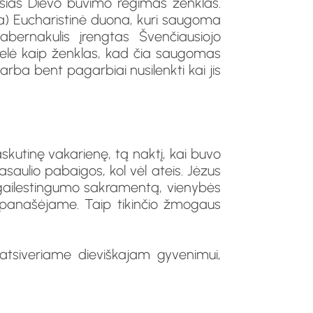
sias Dievo buvimo regimas ženklas.
a) Eucharistinė duona, kuri saugoma
abernakulis įrengtas Švenčiausiojo
pelė kaip ženklas, kad čia saugomas
rba bent pagarbiai nusilenkti kai jis
askutinę vakarienę, tą naktį, kai buvo
asaulio pabaigos, kol vėl ateis. Jėzus
— gailestingumo sakramentą, vienybės
 jį panašėjame. Taip tikinčio žmogaus
 atsiveriame dieviškajam gyvenimui,