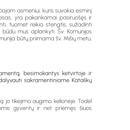
čiajam asmeniui, kuris suvokia esminį
tiesas, yra pakankamai pasiruošęs ir
mti, tuomet reikia stengtis, sužadinti
u būdu mus aplankyti. Šv. Komunijos
omunija būtų priimama šv. Mišių metu,
ramentą, besimokantys ketvirtoje ir
i dalyvauti sakramentiniame Katalikų
 jo tikėjimo augimo kelionėje. Todėl
omis gyventų ir net priėmęs šiuos