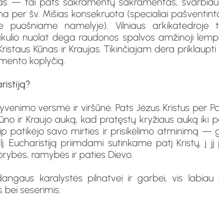
tas — tai pats sakramentų sakramentas, svarbiau
 per šv. Mišias konsekruota (specialiai pašventint
me puošniame namelyje). Vilniaus arkikatedroje t
akulio nuolat dega raudonos spalvos amžinoji lem
staus Kūnas ir Kraujas. Tikinčiajam dera priklaupti a
amento koplyčią.
ristiją?
 gyvenimo versmė ir viršūnė. Pats Jėzus Kristus per P
ūno ir Kraujo auką, kad pratęstų kryžiaus auką iki p
ip patikėjo savo mirties ir prisikėlimo atminimą 
ylį. Eucharistiją priimdami sutinkame patį Kristų, į
rybės, ramybės ir paties Dievo.
dangaus karalystės pilnatvei ir garbei, vis labiau
s bei seserimis.