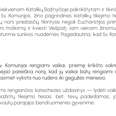
 kiekvienam Katalikų Bažnyčioje pakrikštytam ir tikin
v. Komunijos, žino pagrindines katalikų tikėjimo 
 nors priežasčių tikintysis negali Eucharistijos prii
mi troškimą ir kviesti Viešpatį Jam vienam žinom
 neturime sunkios nuodėmės. Pageidautina, kad šv. K
v. Komunijai rengiami vaikai, priėmę krikšto sak
bėjai) pareiškia norą, kad jų vaikai būtų rengiam
kasmet vyksta nuo rudens iki gegužės mėnesio.
ams rengiančios katechezės uždavinys — lydėti vaiką
pažintų tikėjimo tiesas, bet, tėvų padedamas, j
lyvautų parapijos bendruomenės gyvenime.