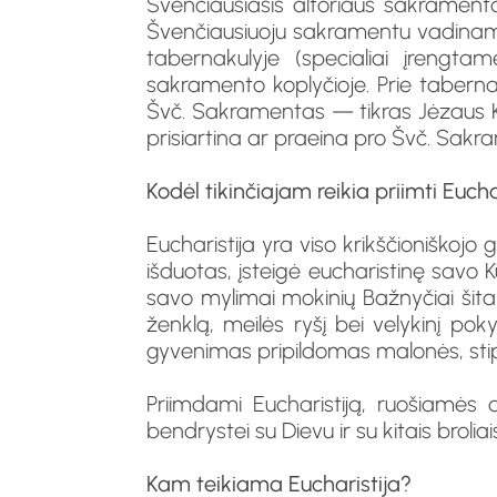
Švenčiausiasis altoriaus sakramen
Švenčiausiuoju sakramentu vadinama
tabernakulyje (specialiai įrengta
sakramento koplyčioje. Prie tabern
Švč. Sakramentas — tikras Jėzaus Kri
prisiartina ar praeina pro Švč. Sakr
Kodėl tikinčiajam reikia priimti Eucha
Eucharistija yra viso krikščioniškojo
išduotas, įsteigė eucharistinę savo K
savo mylimai mokinių Bažnyčiai šita
ženklą, meilės ryšį bei velykinį pok
gyvenimas pripildomas malonės, stip
Priimdami Eucharistiją, ruošiamės 
bendrystei su Dievu ir su kitais broliai
Kam teikiama Eucharistija?