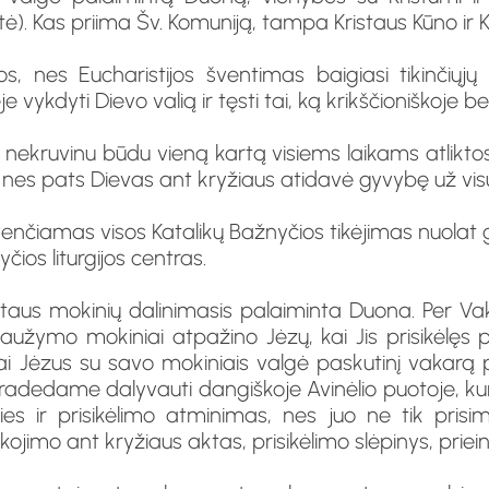
Kas priima Šv. Komuniją, tampa Kristaus Kūno ir Kra
 nes Eucharistijos šventimas baigiasi tikinčiųjų 
je vykdyti Dievo valią ir tęsti tai, ką krikščioniškoj
nekruvinu būdu vieną kartą visiems laikams atliktos
, nes pats Dievas ant kryžiaus atidavė gyvybę už vi
oje švenčiamas visos Katalikų Bažnyčios tikėjimas nuol
ios liturgijos centras.
aus mokinių dalinimasis palaiminta Duona. Per Vaka
 laužymo mokiniai atpažino Jėzų, kai Jis prisikėlęs 
 Jėzus su savo mokiniais valgė paskutinį vakarą pri
radedame dalyvauti dangiškoje Avinėlio puotoje, k
rties ir prisikėlimo atminimas, nes juo ne tik pri
jimo ant kryžiaus aktas, prisikėlimo slėpinys, priei