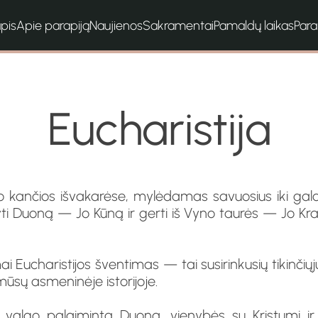
apis
Apie parapiją
Naujienos
Sakramentai
Pamaldų laikas
Par
Eucharistija
 kančios išvakarėse, mylėdamas savuosius iki galo,
ti Duoną — Jo Kūną ir gerti iš Vyno taurės — Jo Krau
 Eucharistijos šventimas — tai susirinkusių tikinčiųj
ūsų asmeninėje istorijoje.
 valgo palaimintą Duoną, vienybės su Kristumi ir 