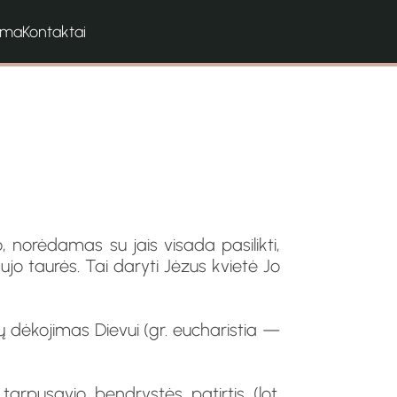
ama
Kontaktai
 norėdamas su jais visada pasilikti,
jo taurės. Tai daryti Jėzus kvietė Jo
ų dėkojimas Dievui (gr. eucharistia —
tarpusavio bendrystės patirtis (lot.