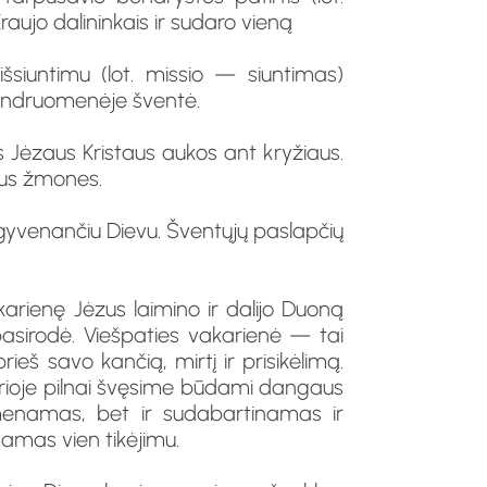
ujo dalininkais ir sudaro vieną
išsiuntimu (lot. missio — siuntimas)
e bendruomenėje šventė.
 Jėzaus Kristaus aukos ant kryžiaus.
sus žmones.
at gyvenančiu Dievu. Šventųjų paslapčių
rienę Jėzus laimino ir dalijo Duoną
pasirodė. Viešpaties vakarienė — tai
eš savo kančią, mirtį ir prisikėlimą.
urioje pilnai švęsime būdami dangaus
simenamas, bet ir sudabartinamas ir
namas vien tikėjimu.