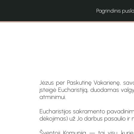
Pagrindinis pusl
Jėzus per Paskutinę Vakarienę, savo
įsteigė Eucharistiją, duodamas valgy
atminimui.
Eucharistijos sakramento pavadinimai
dėkojimas) už Jo darbus pasaulio ir m
Šventoji Komunija — tai visų, kurie