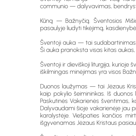
communio — dalyvavimas, bendrystė). 
Kūną — Bažnyčią. Šventosios Mišios,
pasaulyje liudyti tikėjimą, kasdienybė
Šventoji auka — tai sudabartinimas 
Ši auka pranoksta visas kitas aukas
Šventoji ir dieviškoji liturgija, kuri
iškilmingas minėjimas yra visos Bažnyč
Duonos laužymas — tai Jėzaus Krist
kaip pokylio šeimininkas. Iš duonos
Paskutinės Vakarienės šventimas, kai
Dalyvaudami šioje vakarienėje jau p
karalystėje. Viešpaties kančios mi
išgyvenamas Jėzaus Kristaus pasiauko